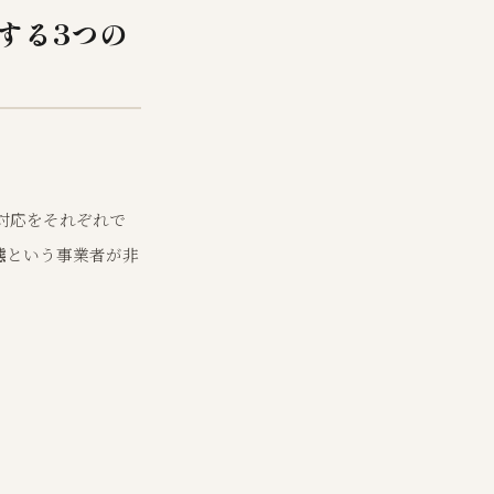
する3つの
対応をそれぞれで
態
という事業者が非