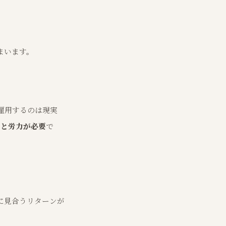
まいます。
雇用するのは現実
間と労力が必要
で
に見合うリターンが