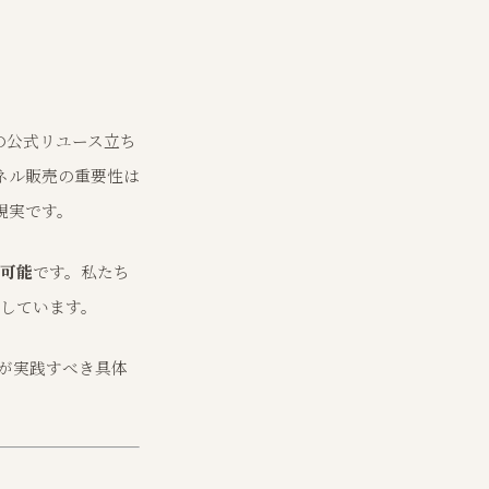
の公式リユース立ち
ネル販売の重要性は
現実です。
分可能
です。私たち
現しています。
者が実践すべき具体