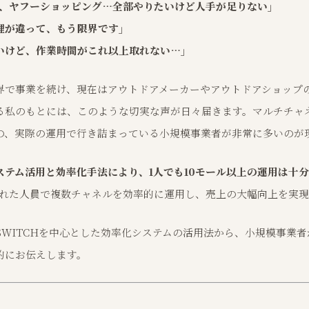
on、ヤフーショッピング…全部やりたいけど人手が足りない」
理が違って、もう限界です」
いけど、作業時間がこれ以上取れない…」
業界で事業を続け、現在はアウトドアメーカーやアウトドアショップ
る私のもとには、このような切実な声が日々届きます。マルチチャ
の、実際の運用で行き詰まっている小規模事業者が非常に多いのが
ステム活用と効率化手法により、1人でも10モール以上の運用は十
限られた人員で複数チャネルを効率的に運用し、売上の大幅向上を実
I SWITCHを中心とした効率化システムの活用法から、小規模事業
的にお伝えします。