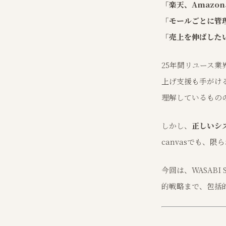
「楽天、Amaz
「モールごとに管
「売上を伸ばした
25年間リユース
上げ支援も手がけ
理解しているもの
しかし、
正しいシ
canvasでも、
今回は、WASAB
的戦略まで、包括